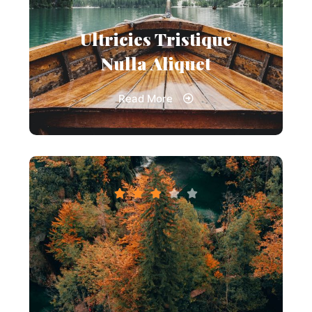
Ultricies Tristique
Nulla Aliquet
Read More




