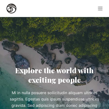
S
k
i
p
t
o
c
o
n
t
Explore the world with
e
n
exciting people
t
Mi in nulla posuere sollicitudin aliquam ultrices
sagittis. Egestas quis ipsum suspendisse ultrices
gravida. Sed adipiscing diam donec adipiscing