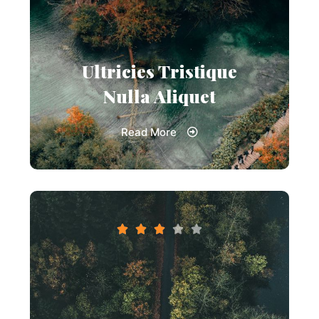
Ultricies Tristique
Nulla Aliquet
Read More




